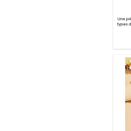
Une pi
types d
pour 
votre 
toute si