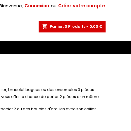
Bienvenue,
Connexion
ou
Créez votre compte
×
shopping_cart
Panier:
0
Produits - 0,00 €
n
lier, bracelet bagues ou des ensembles 3 pièces.
ur vous offrir la chance de porter 2 pièces d'un même
acelet ? ou des boucles d'oreilles avec son collier