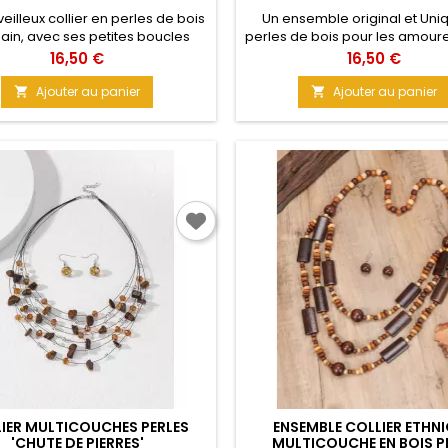
eilleux collier en perles de bois
Un ensemble original et Uni
main, avec ses petites boucles
perles de bois pour les amour
les. Soyez rayonnante de beauté
produits naturels fait main. V
Prix
Prix
16,50 €
16,50 €
lle cet été, avec cet ensemble
admirerez encore et encore 
ux ethniques et une petite robe
miroir tant l'image sera magn
Ajouter au panier
Ajouter au panier


ée ! Matière : Bois Taille : 72 cm
surtout avec un beau décol
Matière : Bois Taille : 80
IER MULTICOUCHES PERLES
ENSEMBLE COLLIER ETHN
'CHUTE DE PIERRES'
MULTICOUCHE EN BOIS P