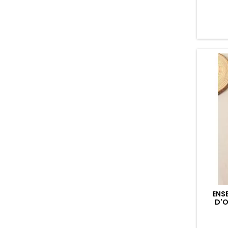
Bracel
décl
fo
Éléganc
Ré
ENS
D'O