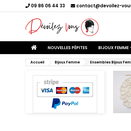
09 86 06 44 33
contact@devoilez-vous
C
Yo
NOUVELLES PÉPITES
BIJOUX FEMME
Accueil
Bijoux Femme
Ensembles Bijoux Fe