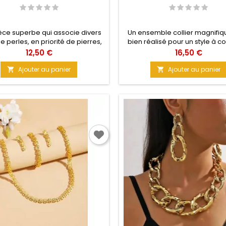
'’LONGILIGNE"
èce superbe qui associe divers
Un ensemble collier magnifi
e perles, en priorité de pierres,
bien réalisé pour un style à c
un résultat accrocheur. Ornez
souffle. Un mélange de cou
Prix
Prix
12,50 €
16,50 €
cou de cette pièce sublime en
harmonieux, des formes varié
mplicité. Taille : 45 cm Couleur :
un cocktail boisé. Idéal pou
Ajouter au panier
Ajouter au panier


Marron
femmes Plantureuses. Matière
Taille : 90 cm