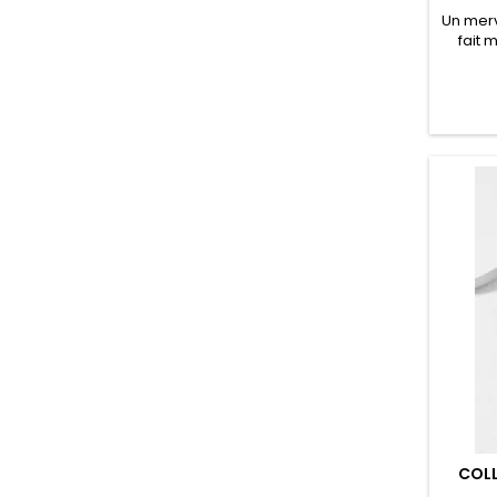
Un merv
fait 
d'oreil
nature
de bijo
décollet
COLL