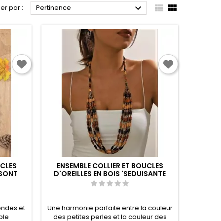



ier par :
Pertinence
UCLES
ENSEMBLE COLLIER ET BOUCLES
 SONT
D'OREILLES EN BOIS 'SEDUISANTE
ETHNIE'
ondes et
Une harmonie parfaite entre la couleur
ble
des petites perles et la couleur des