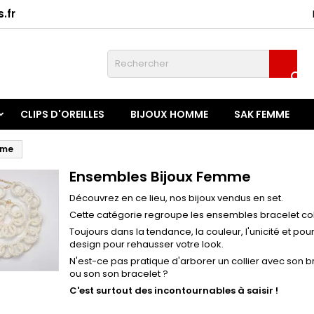
.fr
onnexion

u need to be logged in to save products in your wish list.
CLIPS D'OREILLES
BIJOUX HOMME
SAK FEMME
Annuler
Connexio
mme
Ensembles Bijoux Femme
Découvrez en ce lieu, nos bijoux vendus en set.
Cette catégorie regroupe les ensembles bracelet col
Toujours dans la tendance, la couleur, l'unicité et po
design pour rehausser votre look.
N'est-ce pas pratique d'arborer un collier avec son br
ou son son bracelet ?
C'est surtout des incontournables à saisir !