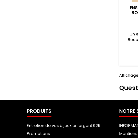
ENS
BO
Un e
Bouc
Ajoute
bracele
à votr
Rayon
chics.
Taille c
Affichage 
cm Ta
Quest
PRODUITS
NOTRE 
Entretien de vos bijoux en argent 925
INFORMAT
Promotions
Mentions 