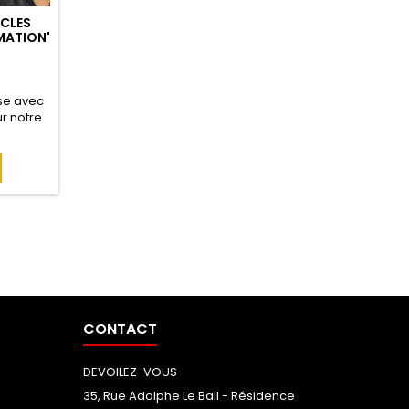
UCLES
IMATION'
sse avec
ur notre
! Des
mineuses
ance et
s sorties
m Taille
g Matière
44 g
CONTACT
DEVOILEZ-VOUS
35, Rue Adolphe Le Bail - Résidence