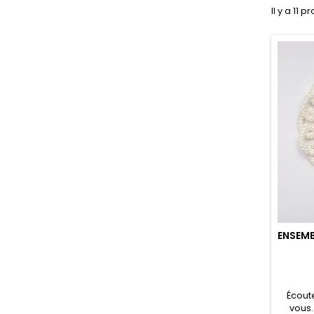
Il y a 11 p
ENSEMB
Écout
vous.