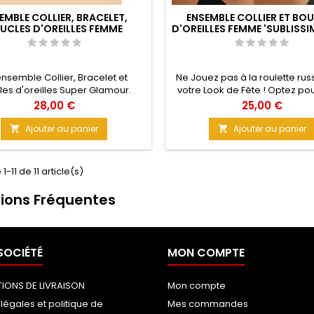
EMBLE COLLIER, BRACELET,
ENSEMBLE COLLIER ET BO
UCLES D'OREILLES FEMME
D'OREILLES FEMME 'SUBLISS
'KOEURILLONS'
nsemble Collier, Bracelet et
Ne Jouez pas à la roulette ru
les d'oreilles Super Glamour.
votre Look de Fête ! Optez po
z Grâce à votre poignet avec le
ensemble Glamour et Chic 
Prix
Prix
28,00 €
25,00 €
t femme cœurs, Arborer le Chic
Grosses Mailles légères et lu
e cou avec le collier assorti, et
à garder toute la Nuit ! Élég
Ajouter au panier
Ajouter au panier


nez pour vos soirées les plus
Sophistication assurée pour vo
 Matière : Alliage de zinc doré
habillées ! Taille collier : 45 c
ollier : 44 cm Taille bracelet : 20
Boucles d'oreilles : 10 cm et 10 
1-11 de 11 article(s)
ille boucles d'oreilles : 3 cm
: Polyrésine Poids collier : 
ions Fréquentes
SOCIÉTÉ
MON COMPTE
IONS DE LIVRAISON
Mon compte
légales et politique de
Mes commandes