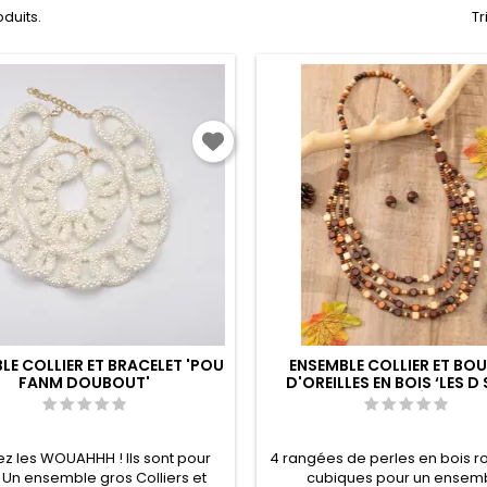
roduits.
Tr
LE COLLIER ET BRACELET 'POU
ENSEMBLE COLLIER ET BO
FANM DOUBOUT'
D'OREILLES EN BOIS ‘LES D
LANCÉS’
ez les WOUAHHH ! Ils sont pour
4 rangées de perles en bois r
 Un ensemble gros Colliers et
cubiques pour un ensem