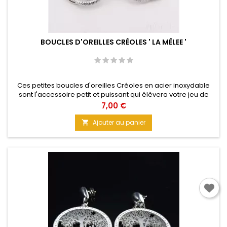
BOUCLES D'OREILLES CRÉOLES ' LA MÊLEE '
Ces petites boucles d'oreilles Créoles en acier inoxydable
sont l'accessoire petit et puissant qui élèvera votre jeu de
style vers les hauts sommets. 2 cercles entrelacés qui créent
Prix
7,00 €
un effet visuel époustouflant ! une danse nuptiale. Taille : 3 cm
Ajouter au panier
