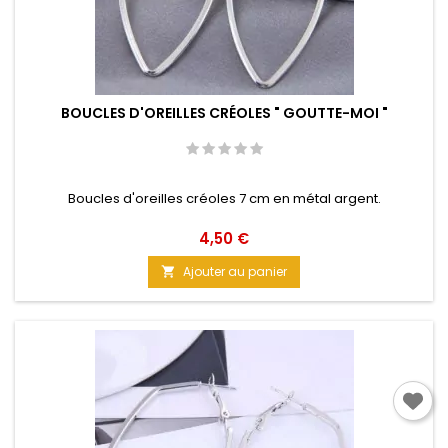
BOUCLES D'OREILLES CRÉOLES " GOUTTE-MOI "
Boucles d'oreilles créoles 7 cm en métal argent.
Prix
4,50 €
Ajouter au panier
