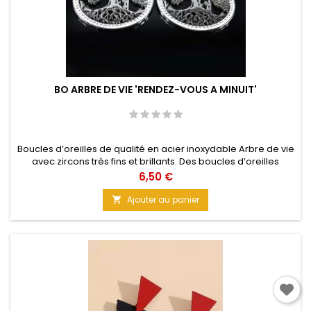
BO ARBRE DE VIE 'RENDEZ-VOUS A MINUIT'
Boucles d’oreilles de qualité en acier inoxydable Arbre de vie
avec zircons très fins et brillants. Des boucles d’oreilles
minimalistes, discrètes, chics et élégantes pour vos tenues
Prix
6,50 €
de soirée. Glamour assuré avec ce design. Taille : 3,5 cm
Ajouter au panier
