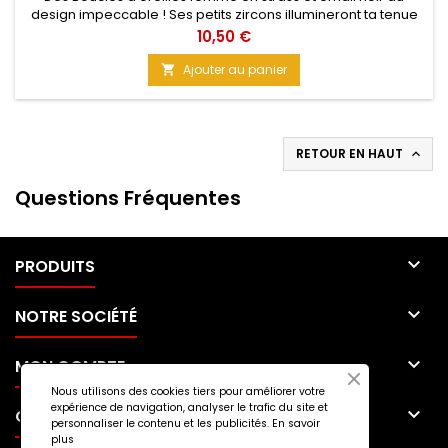
design impeccable ! Ses petits zircons illumineront ta tenue
au quotidien ! La géométrie s'applique ici, pour te rendre
Prix
10,50 €
encore plus Sublime ! Elles sont petites, légères et Originales
pour que tu sois Uniques ! Matériau : Alliage de cuivre Taille : 3
Ajouter au panier

cm x 1,6 cm Couleur : Doré
RETOUR EN HAUT

Questions Fréquentes

PRODUITS

NOTRE SOCIÉTÉ

MON COMPTE
Nous utilisons des cookies tiers pour améliorer votre
expérience de navigation, analyser le trafic du site et

CONTACT
personnaliser le contenu et les publicités.
En savoir
plus