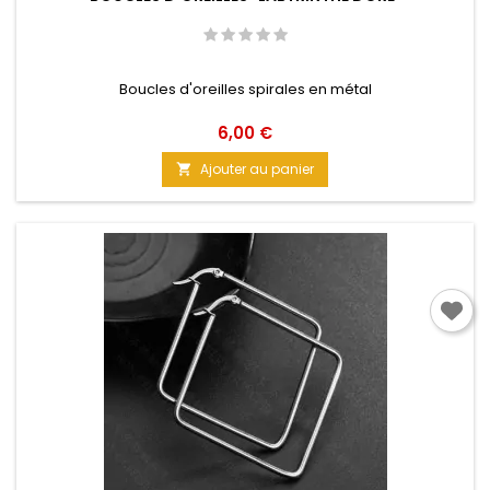
Boucles d'oreilles spirales en métal
Prix
6,00 €
Ajouter au panier
