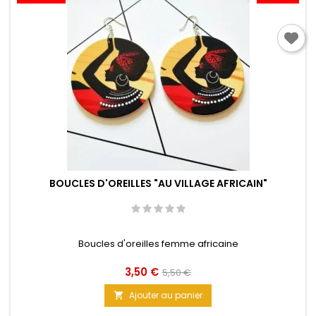
BOUCLES D'OREILLES "AU VILLAGE AFRICAIN"
Boucles d'oreilles femme africaine
Prix
Prix
3,50 €
5,50 €
de
Ajouter au panier

base