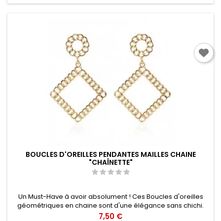
BOUCLES D'OREILLES PENDANTES MAILLES CHAINE
"CHAÎNETTE"
Un Must-Have à avoir absolument ! Ces Boucles d'oreilles
géométriques en chaine sont d'une élégance sans chichi.
Dorées, elles habilleront toutes vos tenues, même les plus
Prix
7,50 €