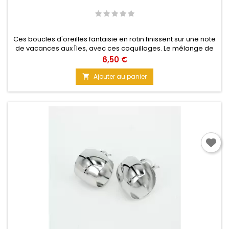
Ces boucles d'oreilles fantaisie en rotin finissent sur une note
de vacances aux Îles, avec ces coquillages. Le mélange de
matière, relevé de cette touche dorée, est très harmonieux.
Prix
6,50 €
Matière : Rotin Longueur : 10 cm Largeur : 3,5 cm
Ajouter au panier
