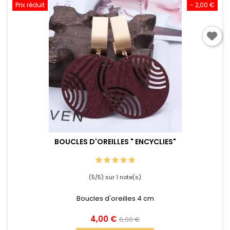
Prix réduit
- 2,00 €
BOUCLES D'OREILLES " ENCYCLIES"
(5/5) sur 1 note(s)
Boucles d'oreilles 4 cm
Prix
Prix
4,00 €
6,00 €