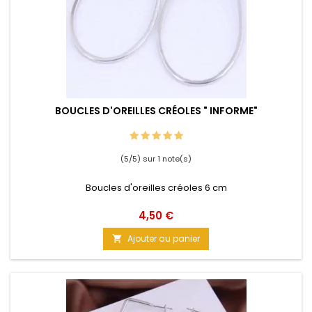
BOUCLES D'OREILLES CRÉOLES " INFORME"
(5/5) sur 1 note(s)
Boucles d'oreilles créoles 6 cm
Prix
4,50 €
Ajouter au panier
