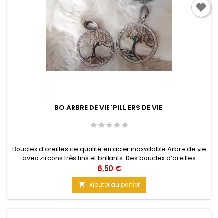
BO ARBRE DE VIE 'PILLIERS DE VIE'
Boucles d’oreilles de qualité en acier inoxydable Arbre de vie
avec zircons très fins et brillants. Des boucles d’oreilles
minimalistes, discrètes, chics et élégantes pour vos tenues
Prix
6,50 €
de soirée. Glamour assuré avec ce design. Taille : 3,5 cm
Ajouter au panier
