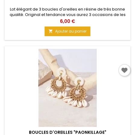
Lot élégant de 3 boucles d'oreilles en résine de très bonne
qualité. Original et tendance vous aurez 3 occasions de les
porter dans la même semaine. C'est pas génial, ça ? Osez
Prix
6,00 €
vous les offrir !
Ajouter au panier

BOUCLES D'OREILLES "PAONKILLAGE"