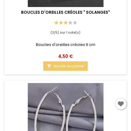
BOUCLES D'OREILLES CRÉOLES " SOLANGES"
(3/5) sur 1 note(s)
Boucles d'oreilles créoles 6 cm
Prix
4,50 €
Ajouter au panier
