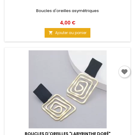
Boucles d'oreilles asymétriques
Prix
4,00 €
Ajouter au panier

BOUCLES D'OREILLES "LABYRINTHE DORÉ"