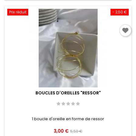
Prix réduit
- 2,50 €
BOUCLES D'OREILLES "RESSOR"
1 boucle d'oreille en forme de ressor
Prix
Prix
3,00 €
5,50 €