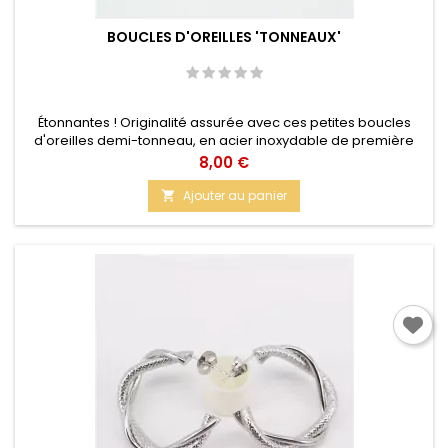
BOUCLES D'OREILLES 'TONNEAUX'
Étonnantes ! Originalité assurée avec ces petites boucles
d'oreilles demi-tonneau, en acier inoxydable de première
qualité. Ces Créoles sont la quintessence de l'originalité,
Prix
8,00 €
avec un Design Unique. Fermoir par petit taquet. Taille : 2 cm
X 1,8 cm
Ajouter au panier
