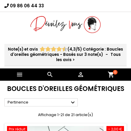
09 86 06 44 33
×
Connexion
You need to be logged in to save products in your
wish list.
Note(s) et avis
(
4,3
/
5
)
Catégorie :
Boucles
d'oreilles géométriques
- Basés sur
3
note(s)
- Tous
Annuler
Connexion
les avis
>
0



shopping_cart
BOUCLES D'OREILLES GÉOMÉTRIQUES

Pertinence
Affichage 1-21 de 21 article(s)
Prix réduit
- 2,00 €