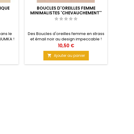
IQUE
BOUCLES D'OREILLES FEMME
BOU
MINIMALISTES 'CHEVAUCHEMENT''
ans le
Des Boucles d'oreilles femme en strass
Boucl
JUMKA !
et émail noir au design impeccable !
argent
piration
Ses petits zircons illumineront ta tenue
pleine 
Prix
10,50 €
 de mode
au quotidien ! La géométrie s'applique
tête.
uvrez la
ici, pour te rendre encore plus Sublime !
sensation
Ajouter au panier

le : 5,4
Elles sont petites, légères et Originales
pour que tu sois Uniques ! Matériau :
Alliage de cuivre Taille : 3 cm x 1,6 cm
Couleur : Doré