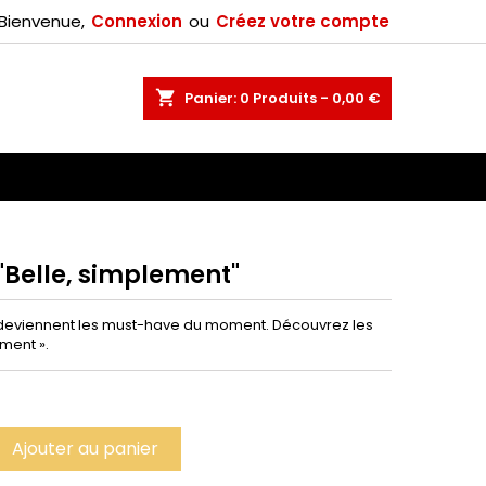
Bienvenue,
Connexion
ou
Créez votre compte
×
shopping_cart
Panier:
0
Produits - 0,00 €
n
 "Belle, simplement"
es deviennent les must-have du moment. Découvrez les
ement ».
Ajouter au panier