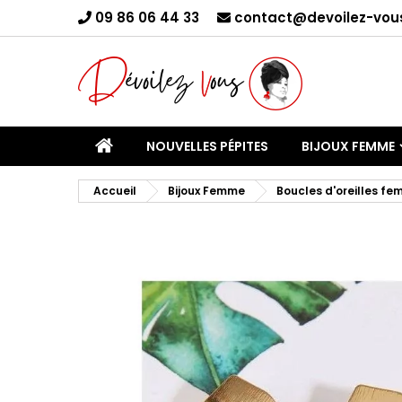
09 86 06 44 33
contact@devoilez-vous
C
Yo
NOUVELLES PÉPITES
BIJOUX FEMME
Accueil
Bijoux Femme
Boucles d'oreilles f