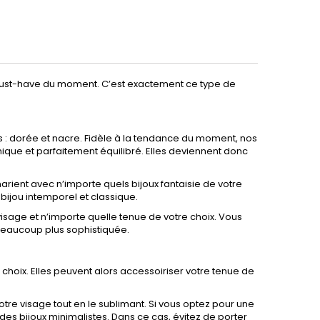
 must-have du moment. C’est exactement ce type de
s : dorée et nacre. Fidèle à la tendance du moment, nos
ique et parfaitement équilibré. Elles deviennent donc
arient avec n’importe quels bijoux fantaisie de votre
n bijou intemporel et classique.
visage et n’importe quelle tenue de votre choix. Vous
 beaucoup plus sophistiquée.
choix. Elles peuvent alors accessoiriser votre tenue de
tre visage tout en le sublimant. Si vous optez pour une
es bijoux minimalistes. Dans ce cas, évitez de porter