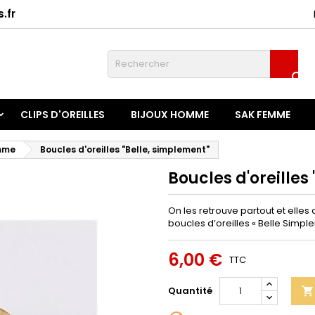
.fr
onnexion

u need to be logged in to save products in your wish list.
CLIPS D'OREILLES
BIJOUX HOMME
SAK FEMME
Annuler
Connexio
emme
Boucles d'oreilles "Belle, simplement"
Boucles d'oreilles
On les retrouve partout et ell
boucles d’oreilles « Belle Simpl
6,00 €
TTC
Quantité
