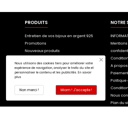
PRODUITS
NOTRE 
Entretien de vos bijoux en argent 925
INFORMAT
Promotions
Mentions 
Nouveaux produits
confident
Meilleures ventes
Condition
Nous utilisons des cookies tiers pour améliorer votre
A propos
expérience de navigation, analyser le trafic du site et
Paiement
personnaliser le contenu et les publicités.
En savoir
plus
Politique
Conditio
Non merci !
Miam ! J'accepte !
Nous con
Plan du s