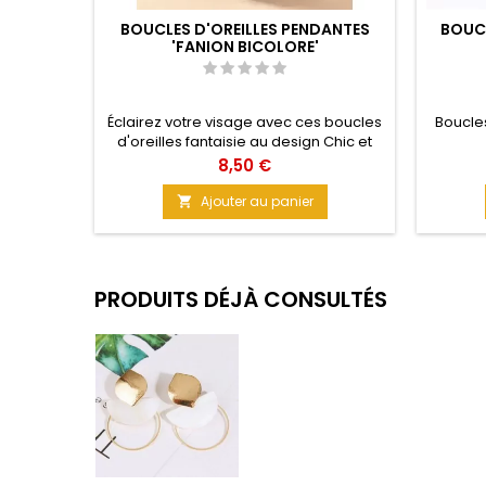
BOUCLES D'OREILLES PENDANTES
BOUCL
'FANION BICOLORE'
Éclairez votre visage avec ces boucles
Boucles
d'oreilles fantaisie au design Chic et
Élégant. Deux couleurs primaires qui
Prix
8,50 €
s'Aiment à la Folie, réunies pour un
résultat SPLENDIDE. Des boucles
Ajouter au panier

d'oreilles femme au charme OUF pour
toutes vos tenues. Mouvement aérien,
en légèreté pour votre Beauté. Matière
: acrylique Taille : 10 cm
PRODUITS DÉJÀ CONSULTÉS