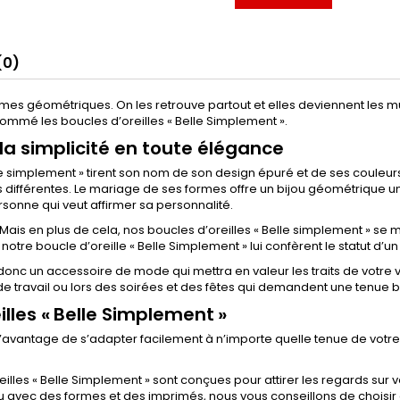
(0)
rmes géométriques. On les retrouve partout et elles deviennent les
ommé les boucles d’oreilles « Belle Simplement ».
 la simplicité en toute élégance
e simplement » tirent son nom de son design épuré et de ses couleur
différentes. Le mariage de ses formes offre un bijou géométrique un
onne qui veut affirmer sa personnalité.
ais en plus de cela, nos boucles d’oreilles « Belle simplement » se m
otre boucle d’oreille « Belle Simplement » lui confèrent le statut d’u
 donc un accessoire de mode qui mettra en valeur les traits de votre 
de travail ou lors des soirées et des fêtes qui demandent une tenue
les « Belle Simplement »
l’avantage de s’adapter facilement à n’importe quelle tenue de votre 
les « Belle Simplement » sont conçues pour attirer les regards sur vo
avec des formes et des imprimés, nous vous conseillons de choisir d