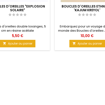
ES D'OREILLES "EXPLOSION
BOUCLES D'OREILLES ETHN
SOLAIRE"
'KAJUM KREYOL'
 d'oreilles double losanges, 5
Embarquez pour un voyage d
cm en résine acétate
monde des Boucles d'oreilles 
Boucles d'oreilles vintage d'ins
Prix
Prix
5,50 €
10,00 €
indienne, un parfait mélange
et de tradition. Plongez et déco
Ajouter au panier
Ajouter au panier


magie qu'elles renferment ! Tail
cm Métal