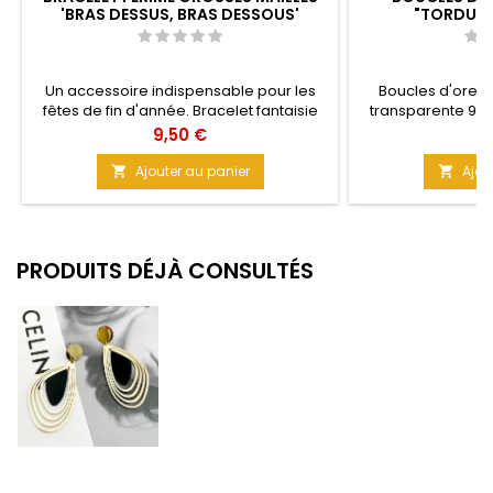
'BRAS DESSUS, BRAS DESSOUS'
"TORDUES 
Un accessoire indispensable pour les
Boucles d'oreill
fêtes de fin d'année. Bracelet fantaisie
transparente 9 c
en résine acrylique grosses mailles doré
ces boucles leur d
Prix
Pr
9,50 €
5
pour un look Glamour et Sophistiqué.
un charme fou
Matière : Résine Taille : 20,5 cm
translucide Taille 
Ajouter au panier
Ajou


PRODUITS DÉJÀ CONSULTÉS