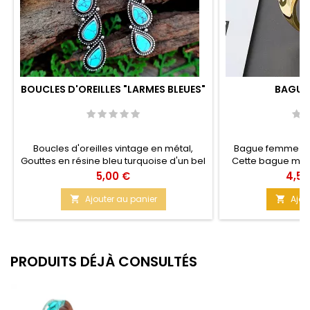
BOUCLES D'OREILLES "LARMES BLEUES"
BAGUES
Boucles d'oreilles vintage en métal,
Bague femme ouv
Gouttes en résine bleu turquoise d'un bel
Cette bague mett
effet et soudées pour former un bloc. La
valeur. A porter t
Prix
Prix
5,00 €
4,50
goutte de l'attache est mobile grâce à
Argent 925 
une petite maille. Taille : 6cm
Ajouter au panier
Ajou


PRODUITS DÉJÀ CONSULTÉS