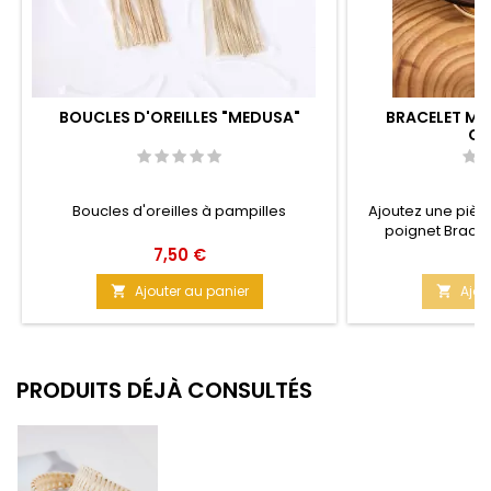
BOUCLES D'OREILLES "MEDUSA"
BRACELET MIX
CR
Boucles d'oreilles à pampilles
Ajoutez une pièce
poignet Bracel
efficace av
Prix
Pr
7,50 €
8
chevauchement en
aussi bien aux F
Ajouter au panier
Ajou


Matière : Cu
PRODUITS DÉJÀ CONSULTÉS