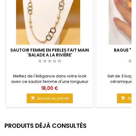
SAUTOIR FEMME EN PERLES FAIT MAIN
BAGUE "LE
'BALADE A LA RIVIÈRE'
Mettez de l'élégance dans votre look
Set de 3 bagu
avec ce sautoir femme d'une longueur
céramique. L
extravagante ! Un mélange de perles
indépendantes, ma
Prix
Pr
18,00 €
5
brillantes Rose Poudré et de métal doré
obtiendrez un 
pour un effet Chic assuré ; Des perles à
l'image. Matière
Ajouter au panier
Ajou


facettes multiples pour apporter une
Taille 1
bonne dose de Lumière et de Glamour !
Taille : 75 cm Matière : Perles et métal
PRODUITS DÉJÀ CONSULTÉS