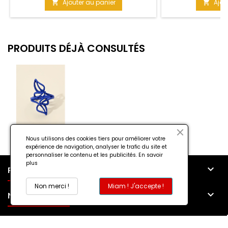
hauteur de ta so
Ajouter au panier
Ajou


Garanti ! Matière : 
cm
PRODUITS DÉJÀ CONSULTÉS
Nous utilisons des cookies tiers pour améliorer votre
expérience de navigation, analyser le trafic du site et
personnaliser le contenu et les publicités.
En savoir
plus

PRODUITS
Non merci !
Miam ! J'accepte !

NOTRE SOCIÉTÉ

MON COMPTE