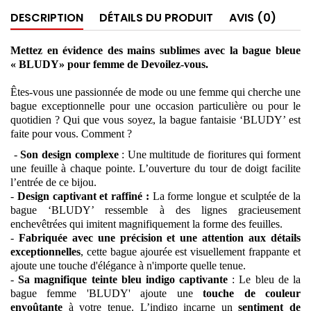
DESCRIPTION
DÉTAILS DU PRODUIT
AVIS (0)
Mettez en évidence des mains sublimes avec la bague bleue
« BLUDY» ​​pour femme de Devoilez-vous.
Êtes-vous une passionnée de mode ou une femme qui cherche une
bague exceptionnelle pour une occasion particulière ou pour le
quotidien ? Qui que vous soyez, la bague fantaisie ‘BLUDY’ est
faite pour vous. Comment ?
-
Son design complexe
: Une multitude de fioritures qui forment
une feuille à chaque pointe. L’ouverture du tour de doigt facilite
l’entrée de ce bijou.
-
Design captivant et raffiné :
La forme longue et sculptée de la
bague ‘BLUDY’ ressemble à des lignes gracieusement
enchevêtrées qui imitent magnifiquement la forme des feuilles.
-
Fabriquée avec une précision et une attention aux détails
exceptionnelles
, cette bague ajourée est visuellement frappante et
ajoute une touche d'élégance à n'importe quelle tenue.
-
Sa magnifique teinte bleu indigo captivante
: Le bleu de la
bague femme 'BLUDY' ajoute une
touche de couleur
envoûtante
à votre tenue. L’indigo incarne un
sentiment de