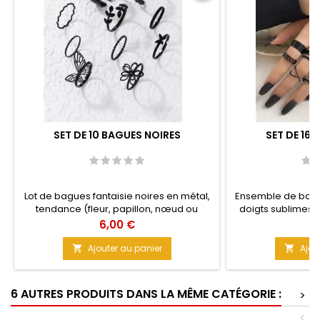
SET DE 10 BAGUES NOIRES
SET DE 16
Lot de bagues fantaisie noires en métal,
Ensemble de bagu
tendance (fleur, papillon, nœud ou
doigts sublimes. 
feuilles). À mixer selon vos envies ou à
s'harmonisent ave
Prix
Pr
6,00 €
7
porter ensemble pour être tendance
quotidien. À porte
avec un beau vernis. Matière : Métal
les envies. Matière
Ajouter au panier
Ajou


Taille : Unique Couleur : Noire
Taille : Entr
6 AUTRES PRODUITS DANS LA MÊME CATÉGORIE :
>
<