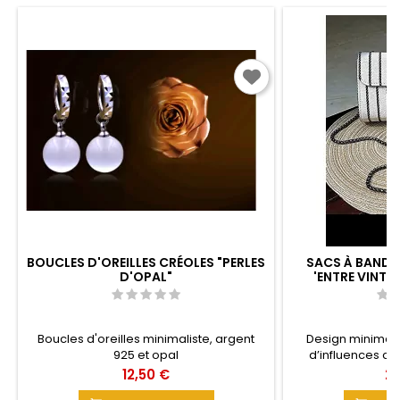
BOUCLES D'OREILLES CRÉOLES "PERLES
SACS À BANDO
D'OPAL"
'ENTRE VINTA
Boucles d'oreilles minimaliste, argent
Design minimali
925 et opal
d’influences c
vintage pour ce
Prix
Pri
12,50 €
20
incontournables. 