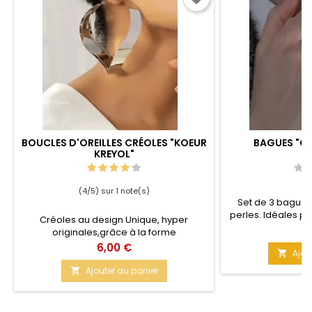
BOUCLES D'OREILLES CRÉOLES "KOEUR
BAGUES "CU
KREYOL"
(4/5) sur 1 note(s)
Set de 3 bagues 
perles. Idéales po
Créoles au design Unique, hyper
Lolitas ou toute 
Pr
3
originales,grâce à la forme
tendance. Ces 
hyperbolique. Elles ne peuvent que vous
Prix
6,00 €
parfaitement une 
Ajou

mettre sous les projecteurs car elles sont
Couleur 
uniques. Légères, elles se portent
Ajouter au panier

aisément toute la journée. Taille : 8 cm
Matière : Métal simple