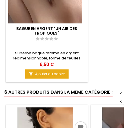
BAGUE EN ARGENT "UN AIR DES
TROPIQUES"
Superbe bague femme en argent
redimensionnable, forme de feuilles
exotiques. Même sans vernis, votre main
Prix
6,50 €
sera sublimée, simplement par ce bijou.
Vous serez à coup sûr subjuguée.
Ajouter au panier

Matière : Argent
6 AUTRES PRODUITS DANS LA MÊME CATÉGORIE :
>
<