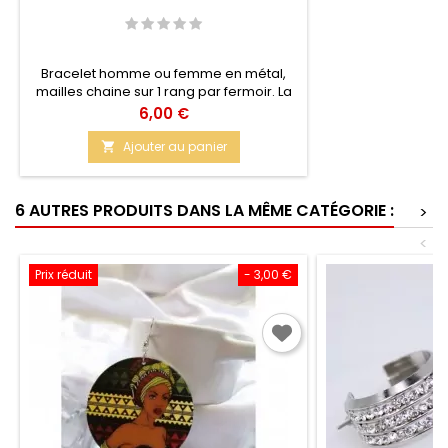
Bracelet homme ou femme en métal,
mailles chaine sur 1 rang par fermoir. La
couleur noire est vraiment jolie. Le
Prix
6,00 €
bracelet n'est pas très large, discret.
Taille : 21,5 cm Matière : Métal solide
Ajouter au panier

6 AUTRES PRODUITS DANS LA MÊME CATÉGORIE :
>
<
Prix réduit
- 3,00 €