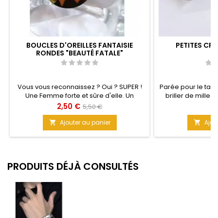
BOUCLES D'OREILLES FANTAISIE
PETITES CRÉ
RONDES "BEAUTÉ FATALE"
Vous vous reconnaissez ? Oui ? SUPER !
Parée pour le tapi
Une Femme forte et sûre d'elle. Un
briller de mille 
modèle dans la gamme des boucles
d'oreilles Cré
Prix
Prix
Pr
2,50 €
1
5,50 €
d'oreilles fantaisie en mélamine pour
inoxydable haute 
de
orner vos oreilles de couleurs toujours
avec 3 rangées de
Ajouter au panier
Ajou


vivifiantes. Matière : Mélamine Taille : 5,8
base
ajoutent glamour 
cm
de 
PRODUITS DÉJÀ CONSULTÉS