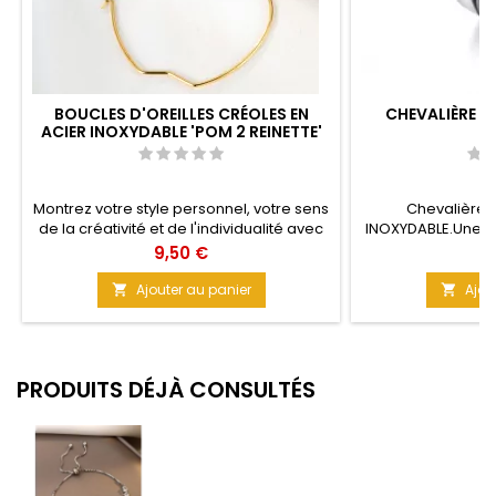
BOUCLES D'OREILLES CRÉOLES EN
CHEVALIÈRE H
ACIER INOXYDABLE 'POM 2 REINETTE'
Montrez votre style personnel, votre sens
Chevalière
de la créativité et de l'individualité avec
INOXYDABLE.Une fl
ces Créoles ! L'Originalité est au rendez-
face de la bague,
Prix
Pr
9,50 €
7
vous avec ce modèle. Boostez votre
côté tout en subtil
look, soyez Visible et faites des
Chic, d'excellente 
Ajouter au panier
Ajou


Envieuses ! Alors prête à créer la
inoxydable Taille
Tendance ? Matière : Acier inoxydable
Taille : 6,5 cm Couleur : Doré
PRODUITS DÉJÀ CONSULTÉS