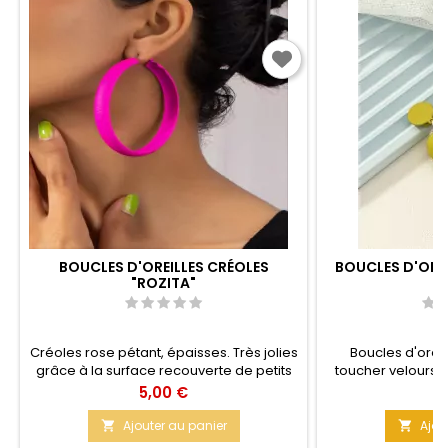
BOUCLES D'OREILLES CRÉOLES
BOUCLES D'OREI
"ROZITA"
Créoles rose pétant, épaisses. Très jolies
Boucles d'orei
grâce à la surface recouverte de petits
toucher velours, 
points en relief. Taille : 7,5 cm x 1 cm
par clip. La bo
Prix
Pr
5,00 €
5
Matière : Métal Vous les adopterez c'est
maintenue par des
certain.
ajourés. Matière 
Ajouter au panier
Ajou


Couleur