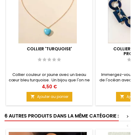
COLLIER 'TURQUOISE'
COLLIER R
PROF
Collier couleur or jaune avec un beau
Immergez-vous d
cœur bleu turquoise. Un bijou que l'on ne
de l'océan avec c
présente plus, simple et efficace. Taille :
En toute saison, i
Prix
Pr
4,50 €
9
35 cm environ Couleur :
de PEP'S à votre 
son design est 
Ajouter au panier
Ajou


Acrylique Tai
6 AUTRES PRODUITS DANS LA MÊME CATÉGORIE :
>
<