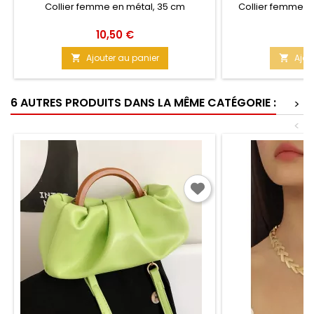
Collier femme en métal, 35 cm
Collier femme d
Prix
Pr
10,50 €
1
Ajouter au panier
Ajou


6 AUTRES PRODUITS DANS LA MÊME CATÉGORIE :
>
<