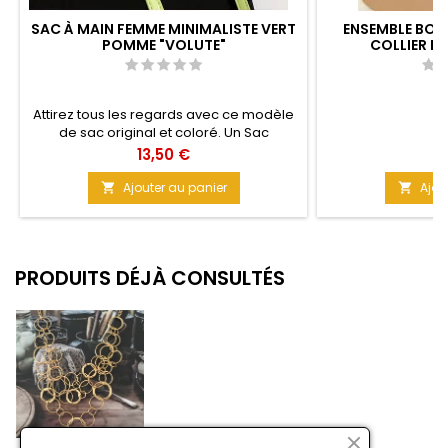
SAC À MAIN FEMME MINIMALISTE VERT
ENSEMBLE BOUC
POMME "VOLUTE"
COLLIER F
Attirez tous les regards avec ce modèle
de sac original et coloré. Un Sac
tendance couleur mate vert pomme
Prix
Pr
13,50 €
1
pour rehausser votre style. Convient à
toute jeune ado, fashionista ou Lolita
Ajouter au panier
Ajou


pour partir avec l'essentiel ! Couleur :
Vert pomme Matière : Synthétique Taille :
22 cm X 11 cm
PRODUITS DÉJÀ CONSULTÉS