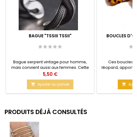
BAGUE "TSSIII TSSII"
BOUCLES D'OR
Bague serpent vintage pour homme,
Ces boucles d'
mais convient aussi aux femmes. Cette
léopard, apporten
bague fantaisie ouverte est d'un bel
et exotique à vo
Prix
Pr
5,50 €
6
effet. Matière : Métal vintage Taille : 2 cm
de 3 mailles ent
différentes. Matière
Ajouter au panier
Ajou


PRODUITS DÉJÀ CONSULTÉS