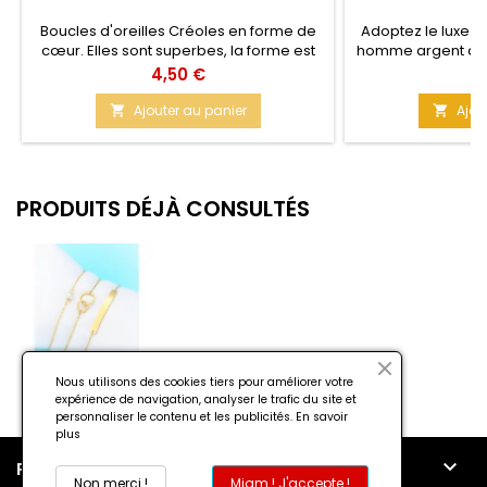
Boucles d'oreilles Créoles en forme de
Adoptez le luxe u
cœur. Elles sont superbes, la forme est
homme argent de q
bien large en haut. Fermeture par petit
1 pièce exceptio
Prix
Pr
4,50 €
2
taquet en métal. Taille : 7 cm x 5,5 cm
puissance, force e
Couleur : Noir Matière : Résine
cm Matière : Arg
Ajouter au panier
Ajou


Achetez mainte
pi
PRODUITS DÉJÀ CONSULTÉS
Nous utilisons des cookies tiers pour améliorer votre
expérience de navigation, analyser le trafic du site et
personnaliser le contenu et les publicités.
En savoir
plus

PRODUITS
Non merci !
Miam ! J'accepte !