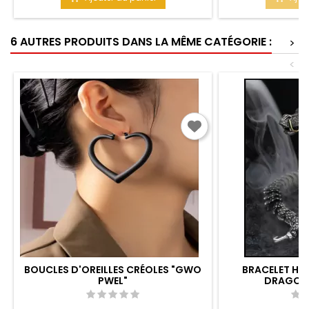
écrin rouge. Matière : Cuivre Taille totale :
21 cm
6 AUTRES PRODUITS DANS LA MÊME CATÉGORIE :
>
<
BOUCLES D'OREILLES CRÉOLES "GWO
BRACELET HO
PWEL"
DRAGON 