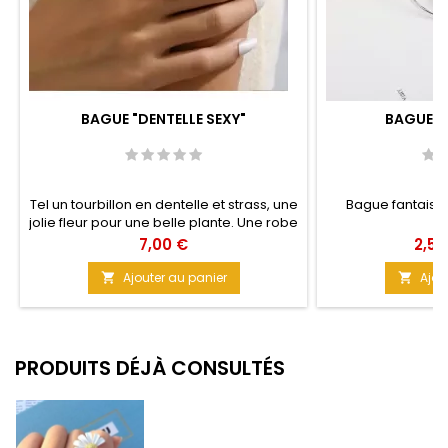
BAGUE "DENTELLE SEXY"
BAGUE "
Tel un tourbillon en dentelle et strass, une
Bague fantaisi
jolie fleur pour une belle plante. Une robe
sexy, des ongles au chablon et hop. On
Prix
Prix
7,00 €
2,50
est parti pour une soirée endiablée.
Matière : Métal Couleur : Or rose Taille de
Ajouter au panier
Ajou


l'anneau : 1,7 cm
PRODUITS DÉJÀ CONSULTÉS