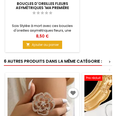
BOUCLES D'OREILLES FLEURS
ASYMÉTRIQUES 'MA PREMIÈRE
MARGUERITE
Sois Stylée à mort avec ces boucles
d'oreilles asymétriques fleurs, une
marguerite déclinée en 3 teintes
Prix
8,50 €
pastels.Un magnifique tableau printanier
au design et aux couleurs doucereuses.
Ajouter au panier

(voir description)Matière : MétalTaille : 7
cm
6 AUTRES PRODUITS DANS LA MÊME CATÉGORIE :
>
<
Prix réduit