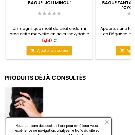
BAGUE 'JOLI MINOU'
BAGUE FANTAIS
'CYCL
Un magnifique motif de chat endormi
Apportez une touc
orne cette merveille en acier inoxydable
en Élégance et 
316L, ciselée avec précision et élégance.
doigts au quotidi
Prix
Pr
5,50 €
4
Bague parfaite pour les amoureux des
brillantes et do
félins. Le motif chat apporte une touche
Unique perle gris
Ajouter au panier
Ajou


ludique et plein de charme. Taille :10 (2,5
centre pour un e
cm)
Perles Taille : 
toutes les tai
PRODUITS DÉJÀ CONSULTÉS
Nous utilisons des cookies tiers pour améliorer votre
expérience de navigation, analyser le trafic du site et