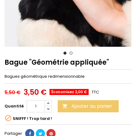
Bague "Géométrie appliquée"
Bagues géométrique redimensionnable
3,50 €
5,50 €
Économisez 2,00 €
TTC
Ajouter au panier
Quantité


SNIFFF ! Trop tard !
Partager