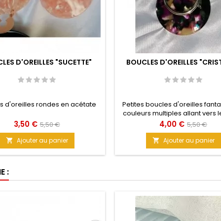
LES D'OREILLES "SUCETTE"
BOUCLES D'OREILLES "CRIS
s d'oreilles rondes en acétate
Petites boucles d'oreilles fanta
couleurs multiples allant vers le
Magnifique et rare, elles seront
Prix
Prix
Prix
Prix
3,50 €
4,00 €
5,50 €
5,50 €
pour toutes vos sorties. Mati
de
de
Acrylique Taille : 3,5 cm
Ajouter au panier
Ajouter au panier


base
base
 :