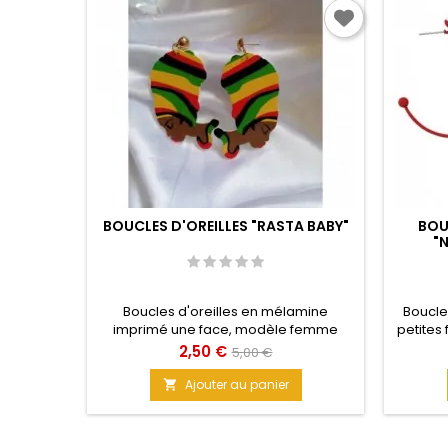
BOUCLES D'OREILLES "RASTA BABY"
BOU
"
Boucles d'oreilles en mélamine
Boucle
imprimé une face, modèle femme
petites
RASTA. Mettez cette petite touche
petites
Prix
Prix
2,50 €
5,00 €
originale à vos tenues pour être vue à
cercle
de
coup sûr. Couleur intenses et durable.
Ajouter au panier

Matière : Mélamine Taille : 4 cm
base