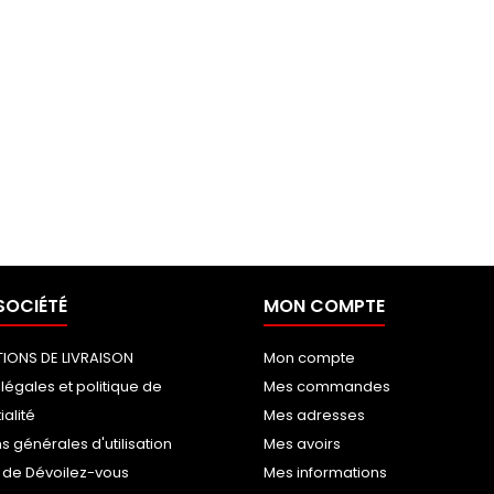
SOCIÉTÉ
MON COMPTE
IONS DE LIVRAISON
Mon compte
légales et politique de
Mes commandes
ialité
Mes adresses
s générales d'utilisation
Mes avoirs
 de Dévoilez-vous
Mes informations