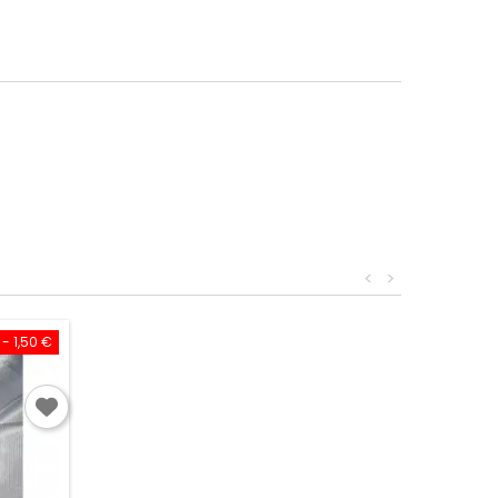
<
>
- 1,50 €