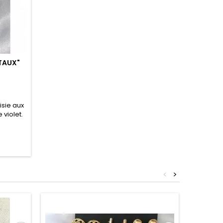
TAUX"
isie aux
 violet.
 parfaite
ère :
<
>