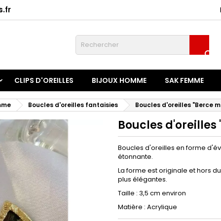
.fr
onnexion

u need to be logged in to save products in your wish list.
CLIPS D'OREILLES
BIJOUX HOMME
SAK FEMME
Annuler
Connexio
emme
Boucles d'oreilles fantaisies
Boucles d'oreilles "Berce m
Boucles d'oreilles
Boucles d'oreilles en forme d'éve
étonnante.
La forme est originale et hors 
plus élégantes.
Taille : 3,5 cm environ
Matière : Acrylique