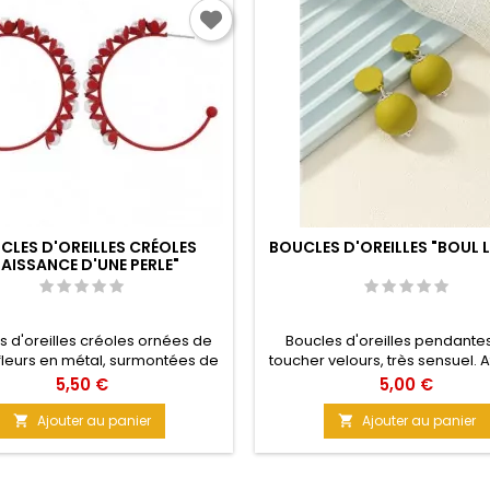
CLES D'OREILLES CRÉOLES
BOUCLES D'OREILLES "BOUL L
NAISSANCE D'UNE PERLE"
s d'oreilles créoles ornées de
Boucles d'oreilles pendante
 fleurs en métal, surmontées de
toucher velours, très sensuel. 
 perles blanches. Créoles demi
par clip. La boule est surmon
Prix
Prix
5,50 €
5,00 €
 Taille : 4,8 cm Matière : Métal
maintenue par des apprêts f
dorés ajourés. Matière : Métal Tai
Ajouter au panier
Ajouter au panier


cm Couleur : Vert olive