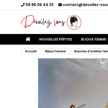
09 86 06 44 33
contact@devoilez-vous
C
Yo
NOUVELLES PÉPITES
BIJOUX FEMME
Accueil
Bijoux Femme
Boucles d'oreilles f