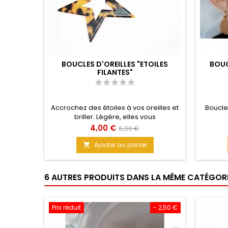
BOUCLES D'OREILLES "ETOILES
BOUC
FILANTES"
Accrochez des étoiles à vos oreilles et
Boucle
briller. Légère, elles vous
accompagneront en ville comme au
Prix
Prix
4,00 €
6,00 €
bureau pour un look originale et
de
tendance. Couleur vives, marron/noire.
Ajouter au panier

Taille : 7 cm Matière : Acrylique
base
6 AUTRES PRODUITS DANS LA MÊME CATÉGORIE
Prix réduit
- 2,50 €