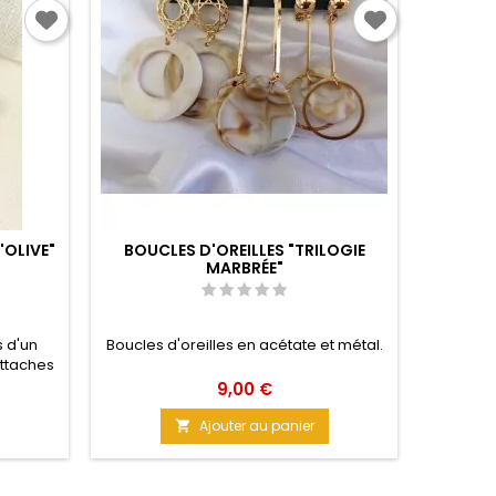
'OLIVE"
BOUCLES D'OREILLES "TRILOGIE
BOUCL
MARBRÉE"
s d'un
Boucles d'oreilles en acétate et métal.
Ces pe
Attaches
choux.
tée et
terre to
Prix
9,00 €
leurs
10 ans. 
lle : 3,5
Ajouter au panier
