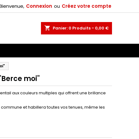
Bienvenue,
Connexion
ou
Créez votre compte
×
shopping_cart
Panier:
0
Produits - 0,00 €
n
oi"
 "Berce moi"
ntail aux couleurs multiples qui offrent une brillance
du commune et habillera toutes vos tenues, même les