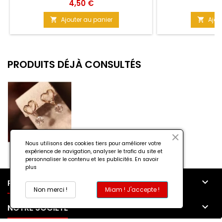
femme Africaine. Le turban qui attache la
longues, des pampi
Prix
Pr
4,50 €
1
tête est aux vives couleurs du tissu Wax.
lumières pour sor
Matière : Résine Taille : 7,5 cm
superbes en tout
Ajouter au panier
Ajou


Plastique, Mé
PRODUITS DÉJÀ CONSULTÉS
Nous utilisons des cookies tiers pour améliorer votre
expérience de navigation, analyser le trafic du site et
personnaliser le contenu et les publicités.
En savoir
plus

PRODUITS
Non merci !
Miam ! J'accepte !

NOTRE SOCIÉTÉ