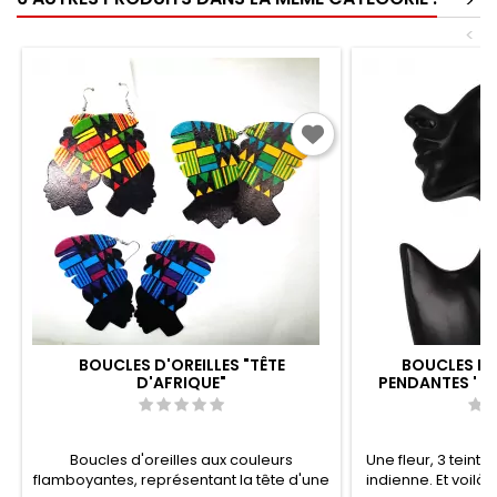
>
<
BOUCLES D'OREILLES "TÊTE
BOUCLES D'
D'AFRIQUE"
PENDANTES ' F
Boucles d'oreilles aux couleurs
Une fleur, 3 teinte
flamboyantes, représentant la tête d'une
indienne. Et voilà 