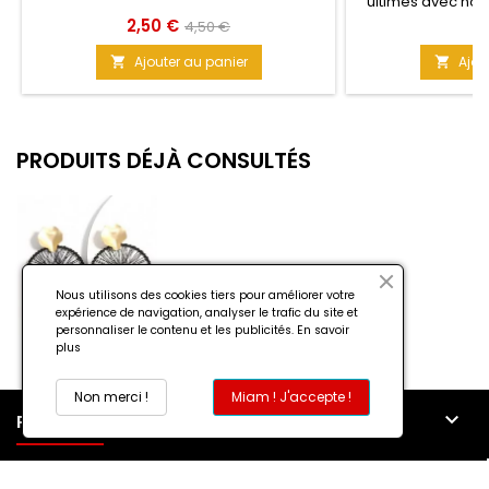
ultimes avec nos 
raphia 'vive les v
Prix
Prix
Pr
2,50 €
5
4,50 €
collection. Des
de
sublimes et légèr
Ajouter au panier
Ajou


base
légèreté et friv
PRODUITS DÉJÀ CONSULTÉS
Nous utilisons des cookies tiers pour améliorer votre
expérience de navigation, analyser le trafic du site et
personnaliser le contenu et les publicités.
En savoir
plus
Non merci !
Miam ! J'accepte !

PRODUITS

NOTRE SOCIÉTÉ