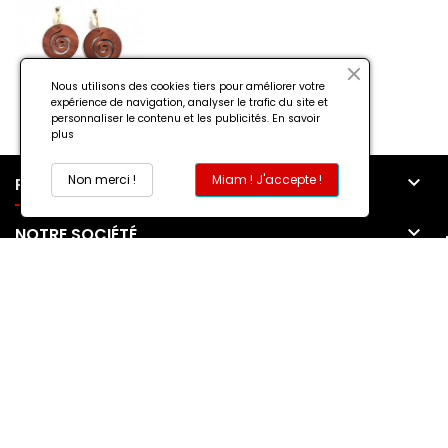
Nous utilisons des cookies tiers pour améliorer votre
expérience de navigation, analyser le trafic du site et
personnaliser le contenu et les publicités.
En savoir
plus
Non merci !
Miam ! J'accepte !

PRODUITS

NOTRE SOCIÉTÉ

MON COMPTE

CONTACT
© Copyright 2026 DEVOILEZ-VOUS. All Rights Reserved.
Surveillance de la sécurité par