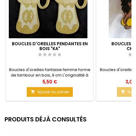
BOUCLES D'OREILLES PENDANTES EN
BOUCLES D'
BOIS "KA"
CHO
Boucles d'oreilles fantaisie femme forme
Boucles d'oreilles
de tambour en bois, 9 cm L'originalité à
petit prix pour vous rendre encore plus
Prix
Prix
5,50 €
3,00
Unique et belle ! Matière : Bois brut Taille :
9 cm
Ajouter au panier
Ajou


PRODUITS DÉJÀ CONSULTÉS