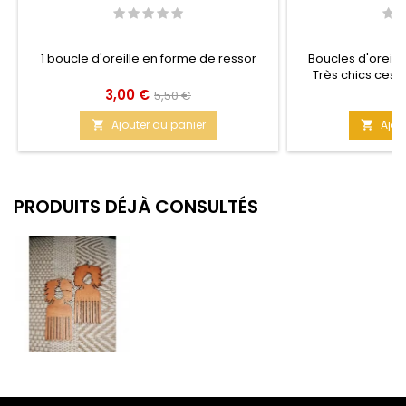
1 boucle d'oreille en forme de ressor
Boucles d'oreille
Très chics ces b
sortie, elles h
Prix
Prix
Pr
3,00 €
7
5,50 €
élégante et chic.
de
Ajouter au panier
Ajou


base
PRODUITS DÉJÀ CONSULTÉS