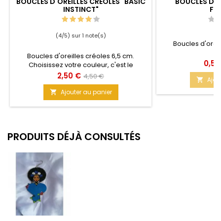
BOUCLES D'OREILLES CRÉOLES "BASIC
BOUCLES D'O
INSTINCT"
FR
(4/5) sur 1 note(s)
Boucles d'oreil
a
Boucles d'oreilles créoles 6,5 cm.
Prix
0,50
Choisissez votre couleur, c'est le
Printemps après tout. Lâchez vous
Prix
Prix
2,50 €
4,50 €
Ajou

de
Ajouter au panier

base
PRODUITS DÉJÀ CONSULTÉS