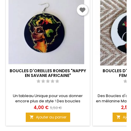
BOUCLES D'OREILLES RONDES "NAPPY
BOUCLES D'OR
EN SAVANE AFRICAINE"
FEMM
Un tableau Unique pour vous donner
Des Boucles d'ore
encore plus de style ! Des boucles
en mélanine Matière
d'oreilles fantaisie sublissimes, plein de
Prix
Prix
Prix
4,00 €
2,50
5,50 €
peps, Uniques grâce à l'image. Elles sont
de
peintes à l'identique sur les deux faces et
Ajouter au panier
Ajou


apporteront une touche Sauvage à votre
base
tenue. Matière : Mélamine Taille : 5,8 cm