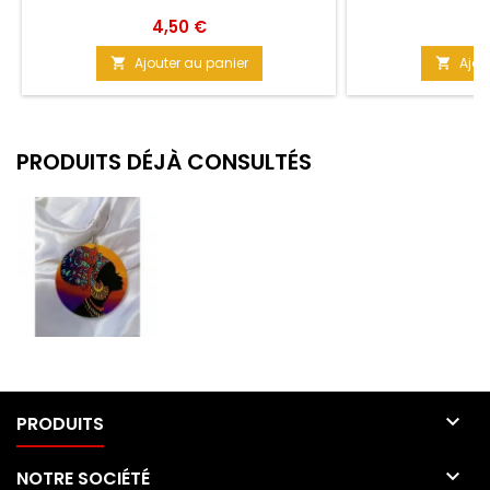
év
Prix
Pr
4,50 €
5
Ajouter au panier
Ajou


PRODUITS DÉJÀ CONSULTÉS

PRODUITS

NOTRE SOCIÉTÉ