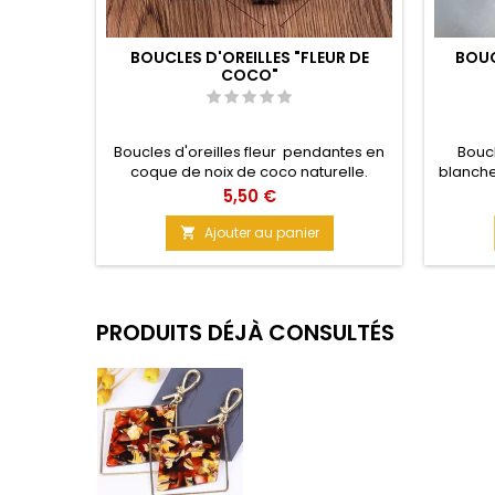
BOUCLES D'OREILLES "FLEUR DE
BOUC
COCO"
Boucles d'oreilles fleur pendantes en
Boucl
coque de noix de coco naturelle.
blanche
Epaisses, elles sont légères, solides et
en z
Prix
5,50 €
légèrement brillantes. Matière : coque
soutie
de coco Taille : 5 cm A porter tous les
Minimal
Ajouter au panier

jours
PRODUITS DÉJÀ CONSULTÉS