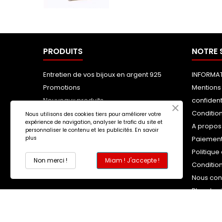
PRODUITS
NOTRE 
Entretien de vos bijoux en argent 925
INFORMAT
Promotions
Mentions 
Nouveaux produits
confident
Meilleures ventes
Condition
Nous utilisons des cookies tiers pour améliorer votre
expérience de navigation, analyser le trafic du site et
A propos
personnaliser le contenu et les publicités.
En savoir
plus
Paiement
Politique
Non merci !
Miam ! J'accepte !
Conditio
Nous con
Plan du s