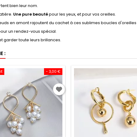
rtent bien leur nom.
atière.
Une pure beauté
pour les yeux, et pour vos oreilles.
s nœuds en amont rajoutent du cachet à ces sublimes boucles d'oreille
 pour un rendez-vous spécial.
t garder toute leurs brillances.
 :
it
- 3,00 €