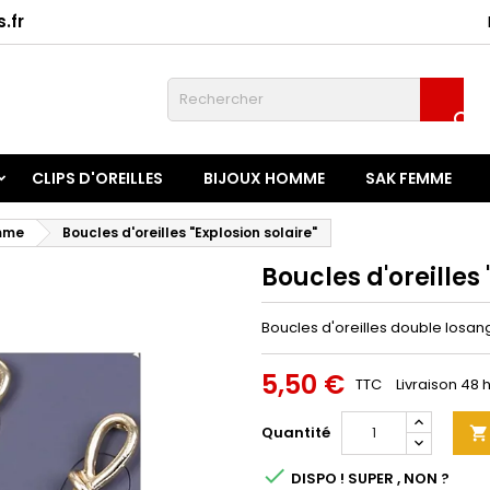
.fr
onnexion

u need to be logged in to save products in your wish list.
CLIPS D'OREILLES
BIJOUX HOMME
SAK FEMME
Annuler
Connexio
emme
Boucles d'oreilles "Explosion solaire"
Boucles d'oreilles 
Boucles d'oreilles double losan
5,50 €
TTC
Livraison 48 
Quantité


DISPO ! SUPER , NON ?