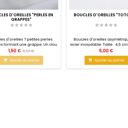
LES D'OREILLES "PERLES EN
BOUCLES D'OREILLES "TOT
GRAPPES"
es d'oreilles 7 petites perles
Boucles d'oreilles asymétriq
s formant une grappe. Un clou
acier inoxydable. Taille : 4,5 c
ircon surplombe le nœud qui
Prix
Prix
Prix
1,50 €
5,00 €
4,50 €
nt la petite grappe de perles.
de
istes pour une sortie, pourquoi
Ajouter au panier
Ajouter au panier


pas ?
base