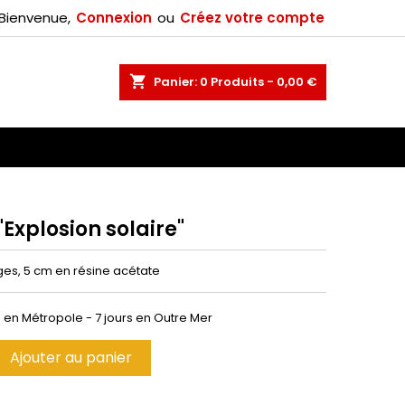
Bienvenue,
Connexion
ou
Créez votre compte
×
shopping_cart
Panier:
0
Produits - 0,00 €
n
"Explosion solaire"
ges, 5 cm en résine acétate
h en Métropole - 7 jours en Outre Mer
Ajouter au panier