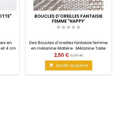
OTTE"
BOUCLES D'OREILLES FANTAISIE
CLOU
FEMME "NAPPY'
ues en
Des Boucles d'oreilles fantaisie femme
Captiver
m et 4 cm
en mélanine Matière : Mélanine Taille
et s
:5,8 cm
d'oreille
Prix
Prix
2,50 €
5,50 €
design U
de
dans le
Ajouter au panier

base
Métal 