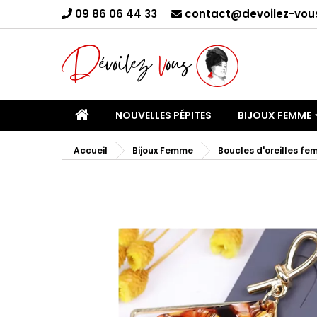
09 86 06 44 33
contact@devoilez-vous
C
Yo
NOUVELLES PÉPITES
BIJOUX FEMME
Accueil
Bijoux Femme
Boucles d'oreilles f