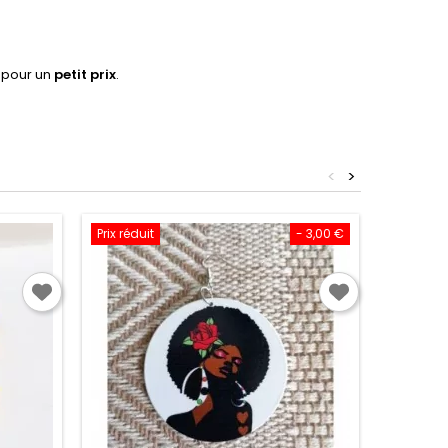
s pour un
petit prix
.
<
>
Prix réduit
- 3,00 €