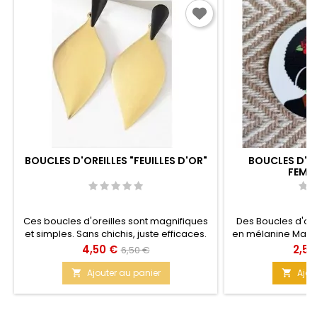
BOUCLES D'OREILLES "FEUILLES D'OR"
BOUCLES D'OR
FEMM
Ces boucles d'oreilles sont magnifiques
Des Boucles d'ore
et simples. Sans chichis, juste efficaces.
en mélanine Matière
Pour toutes vos soirées "habillées".
Prix
Prix
Prix
4,50 €
2,50
6,50 €
Matière : Métal doré
de
Ajouter au panier
Ajou


base