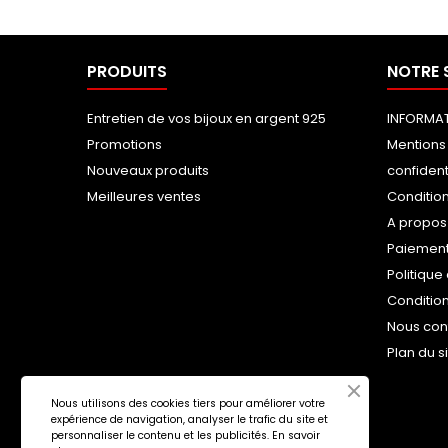
PRODUITS
NOTRE 
Entretien de vos bijoux en argent 925
INFORMAT
Promotions
Mentions 
Nouveaux produits
confident
Meilleures ventes
Condition
A propos
Paiement
Politique
Conditio
Nous con
Plan du s
Nous utilisons des cookies tiers pour améliorer votre
expérience de navigation, analyser le trafic du site et
personnaliser le contenu et les publicités.
En savoir