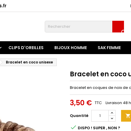
.fr
onnexion

u need to be logged in to save products in your wish list.
CLIPS D'OREILLES
BIJOUX HOMME
SAK FEMME
Annuler
Connexio
Bracelet en coco unisexe
Bracelet en coco 
Bracelet en coques de noix de 
3,50 €
TTC
Livraison 48 
Quantité


DISPO ! SUPER , NON ?