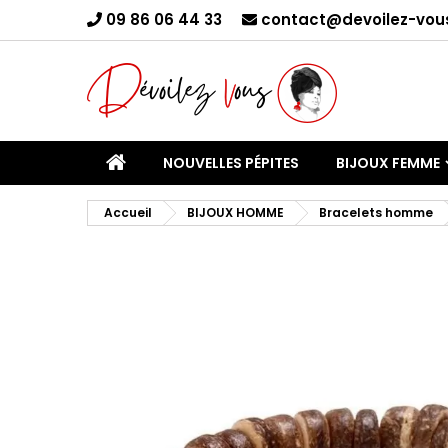
09 86 06 44 33
contact@devoilez-vous
C
Yo
NOUVELLES PÉPITES
BIJOUX FEMME
Accueil
BIJOUX HOMME
Bracelets homme