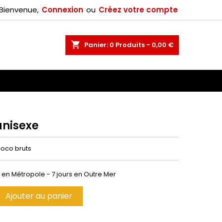
Bienvenue,
Connexion
ou
Créez votre compte
×
shopping_cart
Panier:
0
Produits - 0,00 €
n
unisexe
coco bruts
h en Métropole - 7 jours en Outre Mer
Ajouter au panier