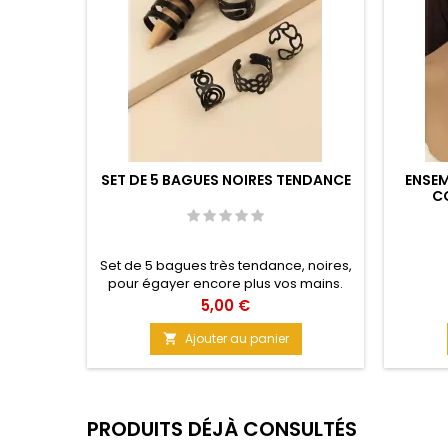
SET DE 5 BAGUES NOIRES TENDANCE
ENSEM
CO
Set de 5 bagues très tendance, noires,
pour égayer encore plus vos mains.
Ces bagues sont incontournables de
Prix
5,00 €
nos jours et subliment une main
manucurée. Matière : Métal Couleur :
Ajouter au panier

Noire Taille : Unique
PRODUITS DÉJÀ CONSULTÉS