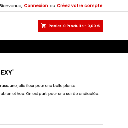
Bienvenue,
Connexion
ou
Créez votre compte
×
shopping_cart
Panier:
0
Produits - 0,00 €
n
SEXY"
trass, une jolie fleur pour une belle plante.
ablon et hop. On est parti pour une soirée endiablée.