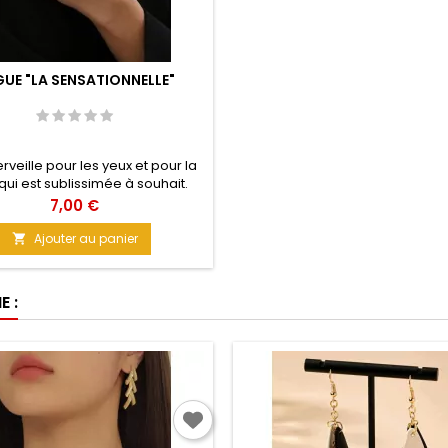
UE "LA SENSATIONNELLE"
veille pour les yeux et pour la
qui est sublissimée à souhait.
iez par vous-même. Une fleur
Prix
7,00 €
 légère et finement tissée tel un
haut de gamme. Matière : Métal
Ajouter au panier

leur argent Taille : Unique
 :