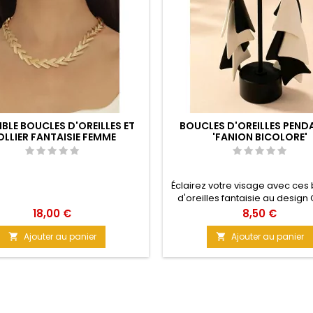
BLE BOUCLES D'OREILLES ET
BOUCLES D'OREILLES PEND
LLIER FANTAISIE FEMME
'FANION BICOLORE'
Éclairez votre visage avec ces
d'oreilles fantaisie au design 
Élégant. Deux couleurs primai
Prix
Prix
18,00 €
8,50 €
s'Aiment à la Folie, réunies p
résultat SPLENDIDE. Des bou
Ajouter au panier
Ajouter au panier


d'oreilles femme au charme O
toutes vos tenues. Mouvement 
en légèreté pour votre Beauté.
: acrylique Taille : 10 cm