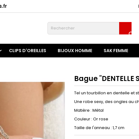
.fr
onnexion

u need to be logged in to save products in your wish list.
CLIPS D'OREILLES
BIJOUX HOMME
SAK FEMME
Annuler
Connexio
Bague "DENTELLE 
Tel un tourbillon en dentelle et s
Une robe sexy, des ongles au ch
Matière : Métal
Couleur : Or rose
Taille de l'anneau : 1,7 cm