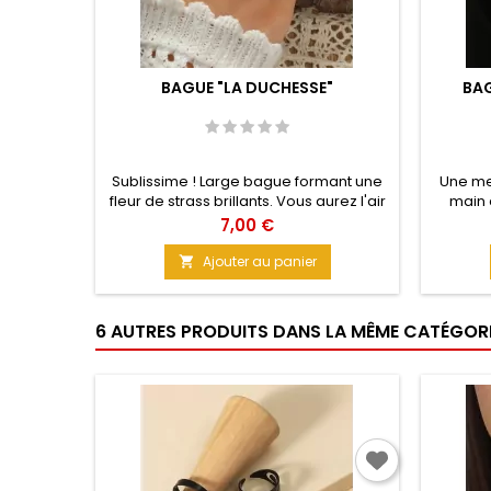
BAGUE "LA DUCHESSE"
BAG
Sublissime ! Large bague formant une
Une mer
fleur de strass brillants. Vous aurez l'air
main 
d'une Dame de la haute. Aïe Aïe Aïe.
Vérif
Prix
7,00 €
Laisser passer la voiture officielle !
ouverte,
Matière : Métal doré Taille anneau : 1,8
tissu 
Ajouter au panier

cm
cou
6 AUTRES PRODUITS DANS LA MÊME CATÉGORIE