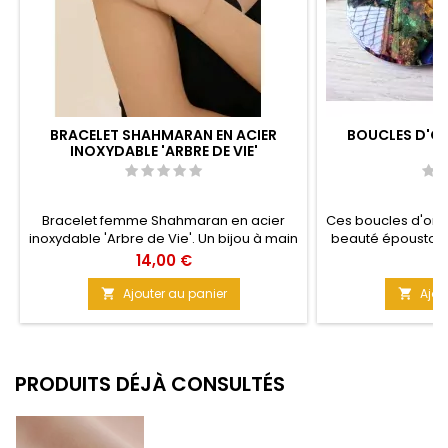
BRACELET SHAHMARAN EN ACIER
BOUCLES D'ORE
INOXYDABLE 'ARBRE DE VIE'
I
Bracelet femme Shahmaran en acier
Ces boucles d'orei
inoxydable 'Arbre de Vie'. Un bijou à main
beauté époustouf
élégant, significatif et mystérieux pour
millions d'étoi
Prix
Pr
14,00 €
6
sublimer votre main au quotidien.
scintillerez. Di
Matière : Acier inoxydable Taille : 21 cm
Matière : Résine
Ajouter au panier
Ajou


nuances dorées Id
ha
PRODUITS DÉJÀ CONSULTÉS