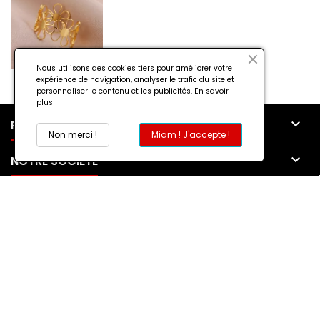
Nous utilisons des cookies tiers pour améliorer votre
expérience de navigation, analyser le trafic du site et
personnaliser le contenu et les publicités.
En savoir
plus

PRODUITS
Non merci !
Miam ! J'accepte !

NOTRE SOCIÉTÉ

MON COMPTE

CONTACT
© Copyright 2026 DEVOILEZ-VOUS. All Rights Reserved.
Surveillance de la sécurité par