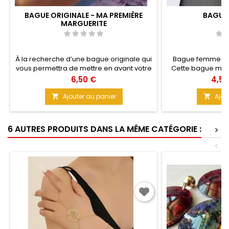
BAGUE ORIGINALE - MA PREMIÈRE
BAGUES
MARGUERITE
À la recherche d’une bague originale qui
Bague femme ouv
vous permettra de mettre en avant votre
Cette bague mett
personnalité, d'être encore plus
valeur. A porter t
Prix
Prix
6,50 €
4,50
exceptionnelle ? Découvrez notre bague
Argent 925 
« Ma première marguerite » et voyez les
Ajouter au panier
Ajou


résultats par vous-même.
6 AUTRES PRODUITS DANS LA MÊME CATÉGORIE :
>
<